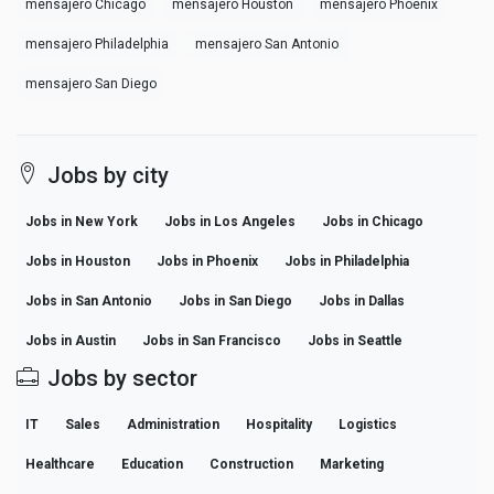
mensajero Chicago
mensajero Houston
mensajero Phoenix
mensajero Philadelphia
mensajero San Antonio
mensajero San Diego
Jobs by city
Jobs in New York
Jobs in Los Angeles
Jobs in Chicago
Jobs in Houston
Jobs in Phoenix
Jobs in Philadelphia
Jobs in San Antonio
Jobs in San Diego
Jobs in Dallas
Jobs in Austin
Jobs in San Francisco
Jobs in Seattle
Jobs by sector
IT
Sales
Administration
Hospitality
Logistics
Healthcare
Education
Construction
Marketing