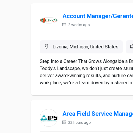
Account Manager/Gerente
2 weeks ago
Livonia, Michigan, United States
Step Into a Career That Grows Alongside a Br
Teddy’s Landscape, we don’t just create stun
deliver award-winning results, and nurture ca
workplace; we’re a team driven by a shared mi
Area Field Service Manag
22 hours ago