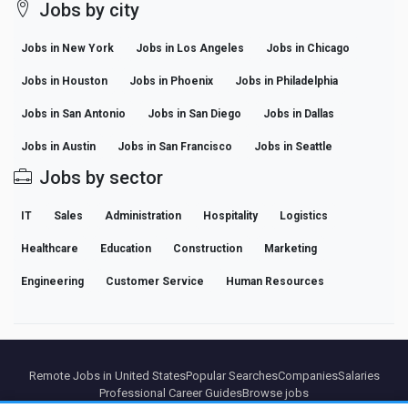
Jobs by city
Jobs in New York
Jobs in Los Angeles
Jobs in Chicago
Jobs in Houston
Jobs in Phoenix
Jobs in Philadelphia
Jobs in San Antonio
Jobs in San Diego
Jobs in Dallas
Jobs in Austin
Jobs in San Francisco
Jobs in Seattle
Jobs by sector
IT
Sales
Administration
Hospitality
Logistics
Healthcare
Education
Construction
Marketing
Engineering
Customer Service
Human Resources
Remote Jobs in United States
Popular Searches
Companies
Salaries
Professional Career Guides
Browse jobs