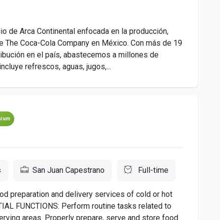
 de Arca Continental enfocada en la producción,
 de The Coca-Cola Company en México. Con más de 19
ribución en el país, abastecemos a millones de
cluye refrescos, aguas, jugos,...
mium
s
San Juan Capestrano
Full-time
reparation and delivery services of cold or hot
NTIAL FUNCTIONS: Perform routine tasks related to
 serving areas. Properly prepare, serve and store food