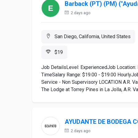
Barback (PT) (PM) ("Ayud
2 days ago
San Diego, California, United States
$19
Job DetailsLevel: ExperiencedJob Location: 
TimeSalary Range: $19.00 - $19.00 HourlyJob
Service - Non Supervisory LOCATION A.R. Val
The Lodge at Torrey Pines in La Jolla, A.R. Val
AYUDANTE DE BODEGA CO
2 days ago