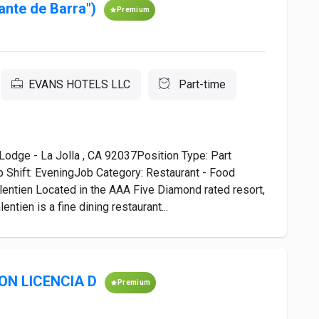
ante de Barra")
Premium
EVANS HOTELS LLC
Part-time
Lodge - La Jolla , CA 92037Position Type: Part
 Shift: EveningJob Category: Restaurant - Food
entien Located in the AAA Five Diamond rated resort,
entien is a fine dining restaurant...
N LICENCIA D
Premium