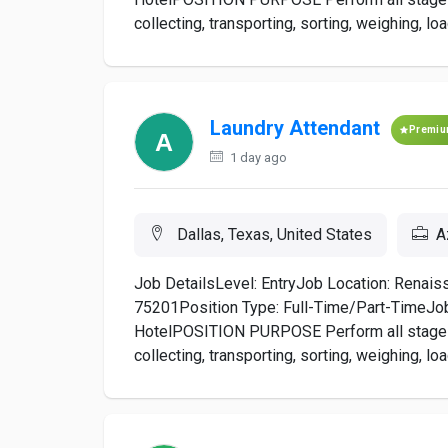
collecting, transporting, sorting, weighing, lo
Laundry Attendant
Premi
1 day ago
Dallas, Texas, United States
A
Job DetailsLevel: EntryJob Location: Renais
75201Position Type: Full-Time/Part-TimeJob 
HotelPOSITION PURPOSE Perform all stages of
collecting, transporting, sorting, weighing, lo