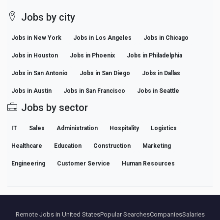
Jobs by city
Jobs in New York
Jobs in Los Angeles
Jobs in Chicago
Jobs in Houston
Jobs in Phoenix
Jobs in Philadelphia
Jobs in San Antonio
Jobs in San Diego
Jobs in Dallas
Jobs in Austin
Jobs in San Francisco
Jobs in Seattle
Jobs by sector
IT
Sales
Administration
Hospitality
Logistics
Healthcare
Education
Construction
Marketing
Engineering
Customer Service
Human Resources
Remote Jobs in United States
Popular Searches
Companies
Salaries